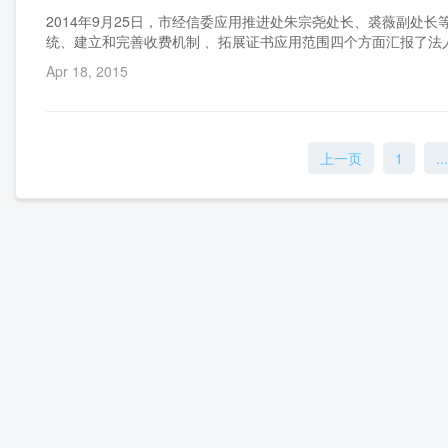
2014年9月25日，市经信委应用推进处朱宗尧处长、裘薇副处
统、建立和完善收费机制 、拓展证书应用范围四个方面汇报了法
下一步工作打算。朱宗尧处长对于法人一证通项目这几年所取得的
Apr 18, 2015
导，企业自愿应用、推广一证通用，兼顾专用需求、规范证书收
共属性和市场属性的区别；用户量增加后，用户服务要跟上；网
上一页
1
...