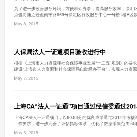
为了进一步改善服务环境，方便群众办事，提高服务效率，徐汇区行
点也将随之迁至南宁路969号徐汇区行政服务中心一号楼1楼B
May 8, 2015
人保局法人一证通项目验收进行中
根据《上海市人力资源和社会保障事业发展“十二五”规划》的要
建设“上海市人力资源和社会保障局自助经办平台”，实现人力资源
不出户，不受空间限制；随时办理，不受时间限制；操作便捷，
May 7, 2015
高效率、减轻压力、提升服务、降低成本、强化服务管理的目标
标均已实现： 1、单位需持法人一证通数字证书登录自助经办业
据交互时，对传输数据进行数字签名和签名验签，保证网上办事
出、补缴、封存、启封、缴费基数调整、业务撤销（在职）、养
上海CA“法人一证通”项目通过经信委通过20
等17项业务功能。 3、在网上办事业务中对所有业务功能中的
文档同等的法律效力，具体体现在以下业务功能：个人社会保险
上海CA法人一证通项目，以80.83分的优良成绩通过2014年考
表、补缴核定表等39项业务功能。 4、内部所有设备运行在同
工作要求，进一步完善了评估指标体系，优化了数据采集范围和
息中心内部系统和各网络设备、服务器及虚拟机等设备进行时钟同
个方面进行评审。客观评价“法人一证通”服务体系的应用成果，
各项网上办事提供了强有力的安全保证，同时也全方位地满足了
May 6, 2015
定等的要求。系统自上线以来，各项功能整体运行平稳，并在针对