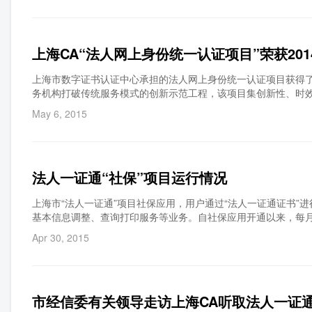
2015年04月30日，一证通用户证书发放及使用情况： 上海CA中心通过规划建设法人一证通数字证书认证服务系统，搭建整体的电子认证服务和技术支撑
体系，实现面向上海市参保单位身份真实性安全标识、认证、鉴
办事自助经办平台搭建了信任通道和强有力的安全保障；同时也
上海CA“法人网上身份统一认证项目”荣获20
参保单位及个人可以在互联网上随时办理社保相关业务，不再受
理点的窗口排队压力，降低了管理成本，简化了窗口办理流程，
上海市数字证书认证中心承担的法人网上身份统一认证项目获得了2
务机构打破传统服务模式的创新示范工程，该项目集创新性、时
善了法人网上身份的可信管理，推进了全上海市统一的网络信任
May 6, 2015
少”、培育“四新”经济、促进信息消费、健全社会信用体系具有重
面上铺开、点上深入、服务创新——线上线下、多管齐下、技术
法人一证通“社保”项目运行情况
上海市“法人一证通”项目社保应用，用户通过“法人一证通证书
基本信息调整、查询打印服务等业务。自社保应用开通以来，每月用
位在社会保险自助经办平台上，在线集中办理年度工资申报业务。 
Apr 30, 2015
服务热线中关于社保业务的咨询量为64046次，占电话咨询服务总量
次社保平均工资申报能够按时及时地完成，我司除了安排人员前
理受理点接收的快递资料，经过多方面的努力，共同为受理点业
用户能够顺利登陆使用社保网站，我司技术部派专人专家驻点社
市经信委有关领导走访上海CA听取法人一证